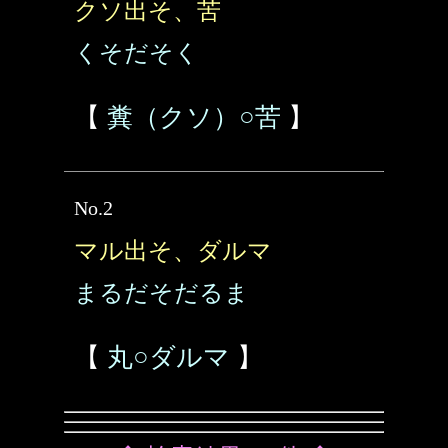
クソ出そ、苦
くそだそく
【
糞（クソ）○苦
】
No.2
マル出そ、ダルマ
まるだそだるま
【
丸○ダルマ
】