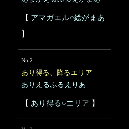
【
アマガエル○絵がまあ
】
No.2
あり得る、降るエリア
ありえるふるえりあ
【
あり得る○エリア
】