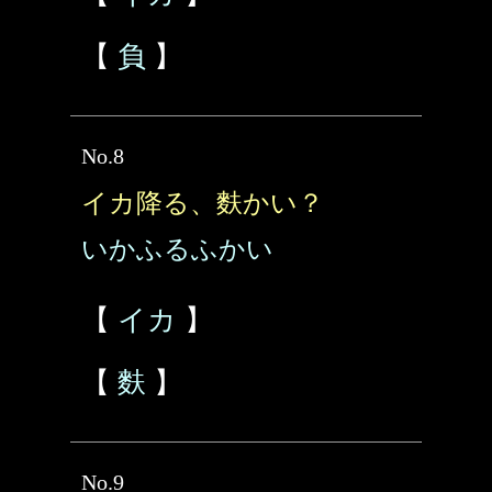
【
負
】
No.8
イカ降る、麩かい？
いかふるふかい
【
イカ
】
【
麩
】
No.9