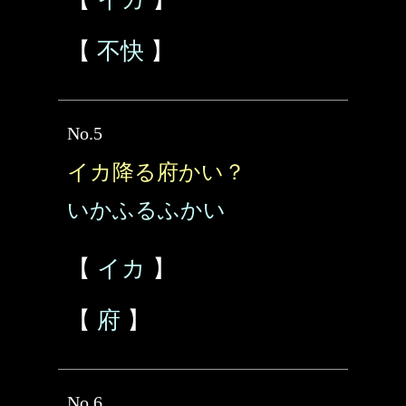
【
不快
】
No.5
イカ降る府かい？
いかふるふかい
【
イカ
】
【
府
】
No.6