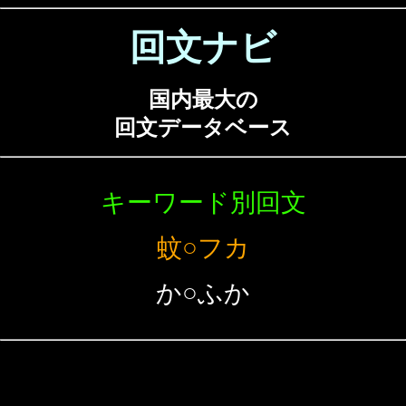
回文ナビ
国内最大の
回文データベース
キーワード別回文
蚊○フカ
か○ふか