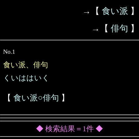
→【
食い派
】
→【
俳句
】
No.1
食い派、俳句
くいははいく
【
食い派○俳句
】
◆ 検索結果＝1件 ◆