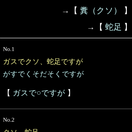
→【
糞（クソ）
】
→【
蛇足
】
No.1
ガスでクソ、蛇足ですが
がすでくそだそくですが
【
ガスで○ですが
】
No.2