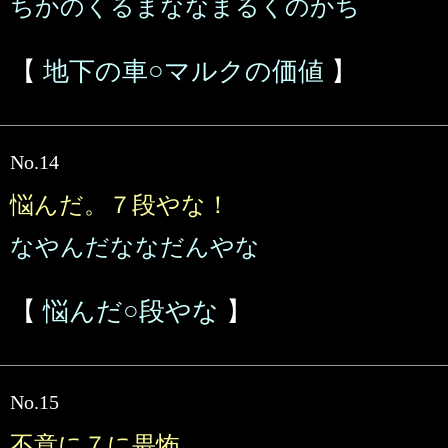
ちかのくるまななまるくのかち
【
地下の車○マルクの価値
】
No.14
悩んだ。７段やな！
なやんだななだんやな
【
悩んだ○段やな
】
No.15
不意に７に畏怖