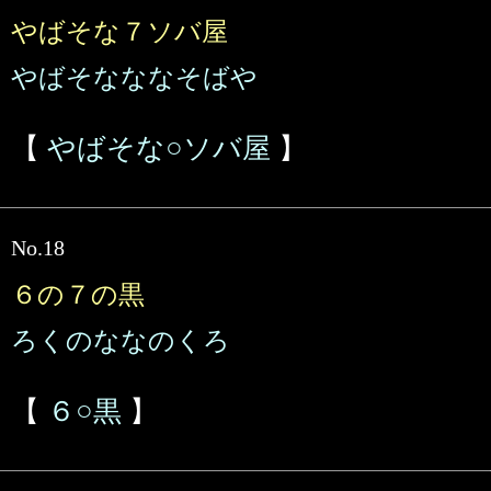
やばそな７ソバ屋
やばそなななそばや
【
やばそな○ソバ屋
】
No.18
６の７の黒
ろくのななのくろ
【
６○黒
】