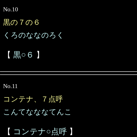
No.10
黒の７の６
くろのななのろく
【
黒○６
】
No.11
コンテナ、７点呼
こんてなななてんこ
【
コンテナ○点呼
】