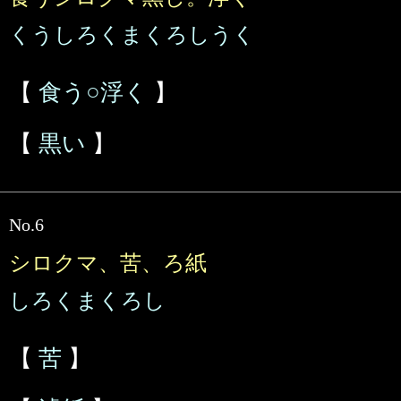
くうしろくまくろしうく
【
食う○浮く
】
【
黒い
】
No.6
シロクマ、苦、ろ紙
しろくまくろし
【
苦
】