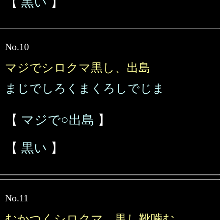
【
黒い
】
No.10
マジでシロクマ黒し、出島
まじでしろくまくろしでじま
【
マジで○出島
】
【
黒い
】
No.11
むかつくシロクマ、黒し靴噛む