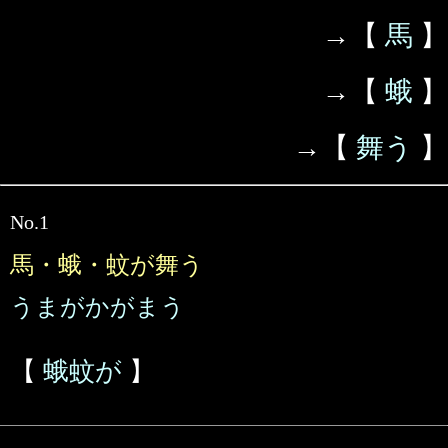
→【
馬
】
→【
蛾
】
→【
舞う
】
No.1
馬・蛾・蚊が舞う
うまがかがまう
【
蛾蚊が
】