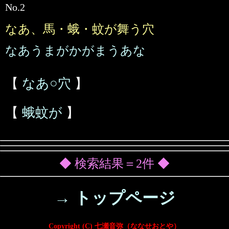
No.2
なあ、馬・蛾・蚊が舞う穴
なあうまがかがまうあな
【
なあ○穴
】
【
蛾蚊が
】
◆ 検索結果＝2件 ◆
→ トップページ
Copyright (C) 七瀬音弥（ななせおとや）