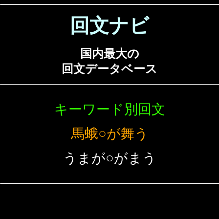
回文ナビ
国内最大の
回文データベース
キーワード別回文
馬蛾○が舞う
うまが○がまう