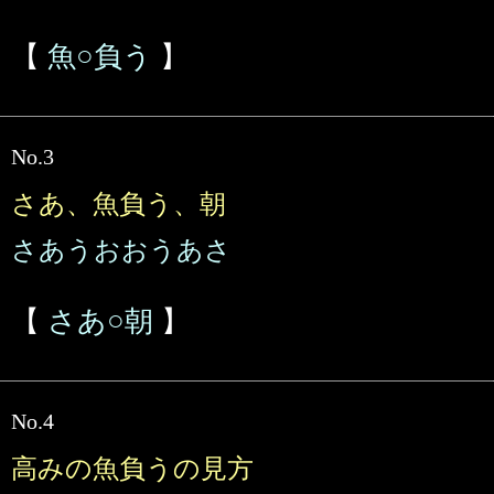
【
魚○負う
】
No.3
さあ、魚負う、朝
さあうおおうあさ
【
さあ○朝
】
No.4
高みの魚負うの見方