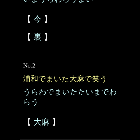
【
今
】
【
裏
】
No.2
浦和でまいた大麻で笑う
うらわでまいたたいまでわ
らう
【
大麻
】