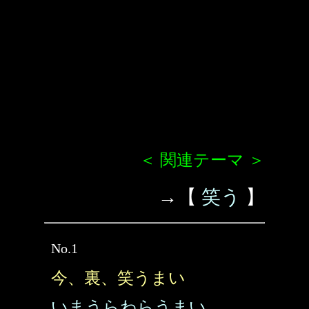
＜ 関連テーマ ＞
→【
笑う
】
No.1
今、裏、笑うまい
いまうらわらうまい