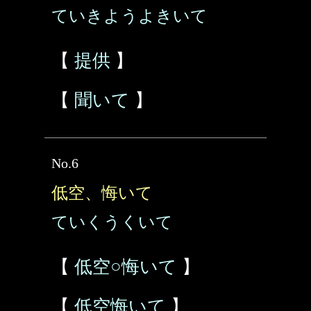
ていきようよきいて
【
提供
】
【
聞いて
】
No.6
低空、悔いて
ていくうくいて
【
低空○悔いて
】
【
低空悔いて
】