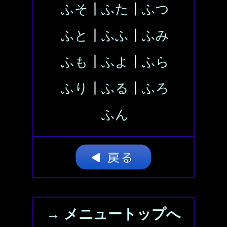
ふそ
┃
ふた
┃
ふつ
ふと
┃
ふふ
┃
ふみ
ふも
┃
ふよ
┃
ふら
ふり
┃
ふる
┃
ふろ
ふん
→ メニュートップへ