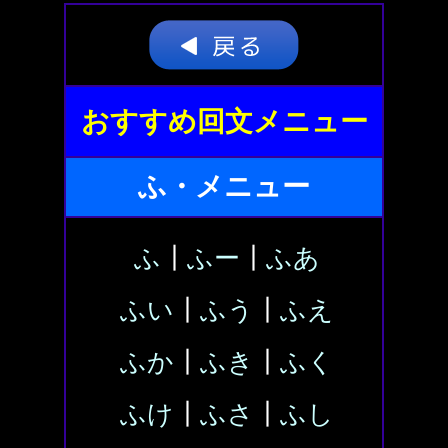
おすすめ回文メニュー
ふ・メニュー
ふ
┃
ふー
┃
ふあ
ふい
┃
ふう
┃
ふえ
ふか
┃
ふき
┃
ふく
ふけ
┃
ふさ
┃
ふし