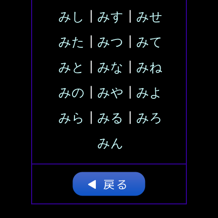
みし
┃
みす
┃
みせ
みた
┃
みつ
┃
みて
みと
┃
みな
┃
みね
みの
┃
みや
┃
みよ
みら
┃
みる
┃
みろ
みん