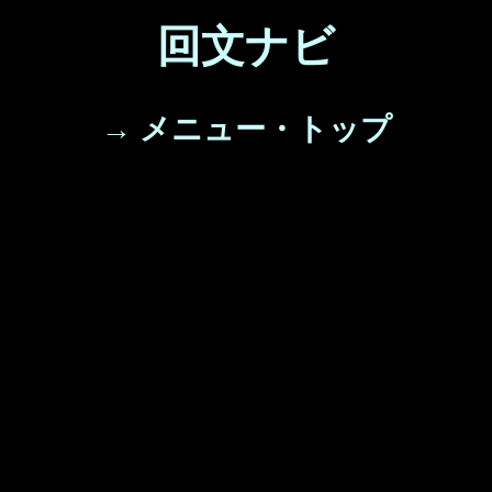
回文ナビ
→ メニュー・トップ