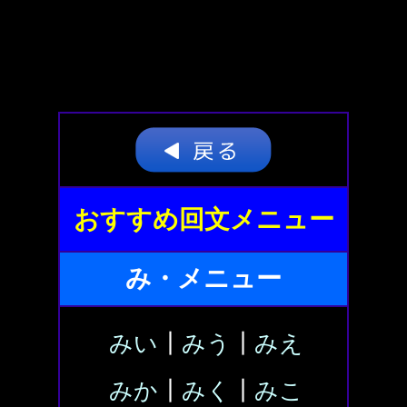
おすすめ回文メニュー
み・メニュー
みい
┃
みう
┃
みえ
みか
┃
みく
┃
みこ