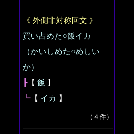
《 外側非対称回文 》
買い占めた○飯イカ
（かいしめた○めしい
か）
┣
【
飯
】
┗
【
イカ
】
（４件）