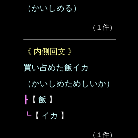
（かいしめる）
（１件）
《 内側回文 》
買い占めた飯イカ
（かいしめためしいか）
┣
【
飯
】
┗
【
イカ
】
（１件）