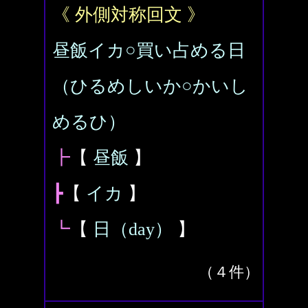
《 外側対称回文 》
昼飯イカ○買い占める日
（ひるめしいか○かいし
めるひ）
┣
【
昼飯
】
┣
【
イカ
】
┗
【
日（day）
】
（４件）