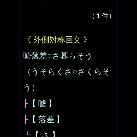
（１件）
《 外側対称回文 》
嘘落差○さ暮らそう
（うそらくさ○さくらそ
う）
┣
【
嘘
】
┣
【
落差
】
┗
【
さ
】