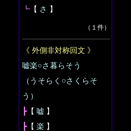
┗
【
さ
】
（１件）
《 外側非対称回文 》
嘘楽○さ暮らそう
（うそらく○さくらそ
う）
┣
【
嘘
】
┣
【
楽
】