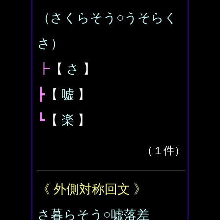
（さくらそう○うそらく
さ）
┣
【
さ
】
┣
【
嘘
】
┗
【
楽
】
（１件）
《 外側対称回文 》
さ暮らそう○嘘落差