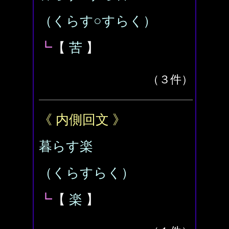
（くらす○すらく）
┗
【
苦
】
（３件）
《 内側回文 》
暮らす楽
（くらすらく）
┗
【
楽
】