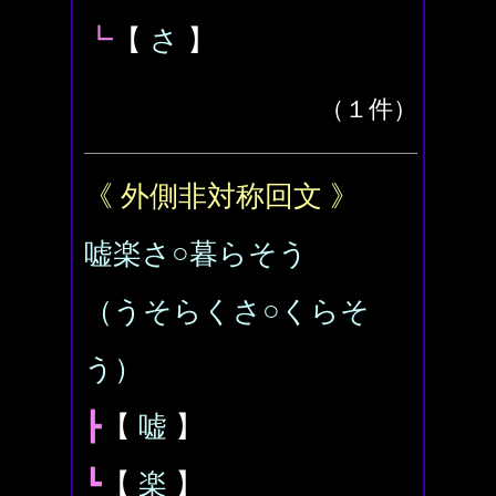
┗
【
さ
】
（１件）
《 外側非対称回文 》
嘘楽さ○暮らそう
（うそらくさ○くらそ
う）
┣
【
嘘
】
┗
【
楽
】