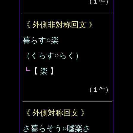
（１件）
《 外側非対称回文 》
暮らす○楽
（くらす○らく）
┗
【
楽
】
（１件）
《 外側対称回文 》
さ暮らそう○嘘楽さ