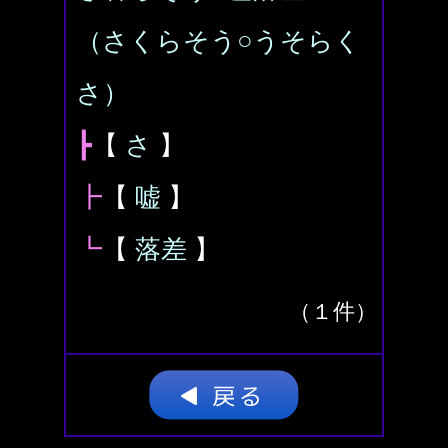
（さくらそう○うそらく
さ）
┣
【
さ
】
┣
【
嘘
】
┗
【
落差
】
（１件）