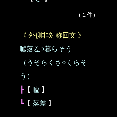
（１件）
《 外側非対称回文 》
嘘落差○暮らそう
（うそらくさ○くらそ
う）
┣
【
嘘
】
┗
【
落差
】