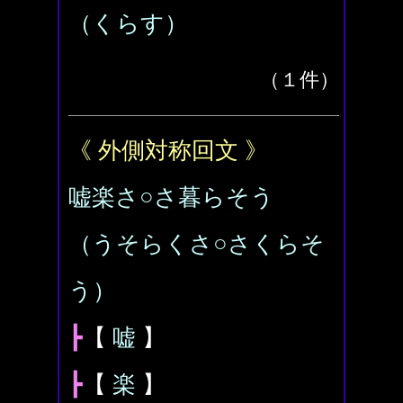
（くらす）
（１件）
《 外側対称回文 》
嘘楽さ○さ暮らそう
（うそらくさ○さくらそ
う）
┣
【
嘘
】
┣
【
楽
】