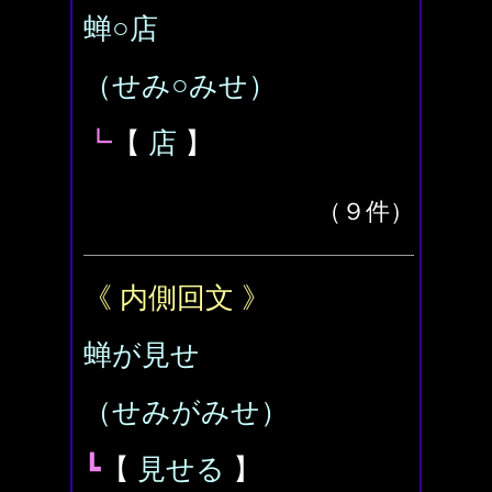
蝉○店
（せみ○みせ）
┗
【
店
】
（９件）
《 内側回文 》
蝉が見せ
（せみがみせ）
┗
【
見せる
】