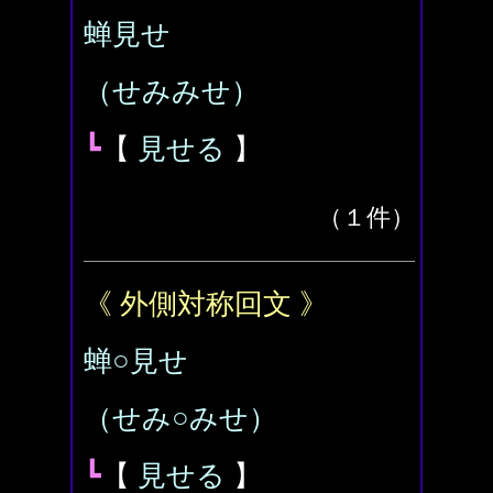
蝉見せ
（せみみせ）
┗
【
見せる
】
（１件）
《 外側対称回文 》
蝉○見せ
（せみ○みせ）
┗
【
見せる
】