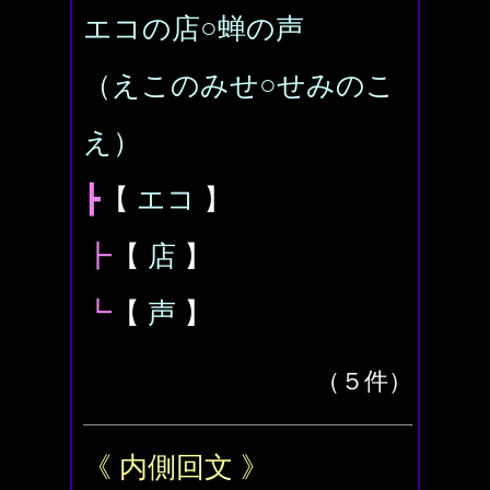
エコの店○蝉の声
（えこのみせ○せみのこ
え）
┣
【
エコ
】
┣
【
店
】
┗
【
声
】
（５件）
《 内側回文 》