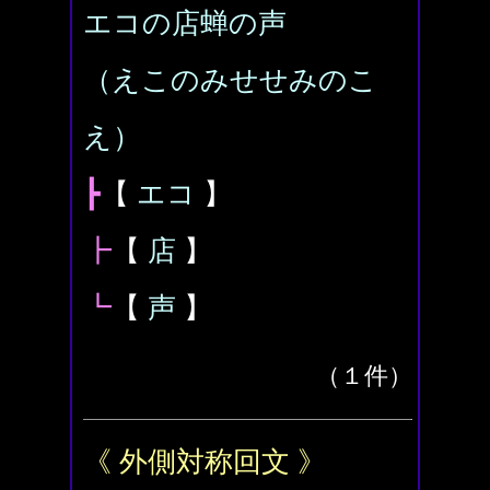
エコの店蝉の声
（えこのみせせみのこ
え）
┣
【
エコ
】
┣
【
店
】
┗
【
声
】
（１件）
《 外側対称回文 》