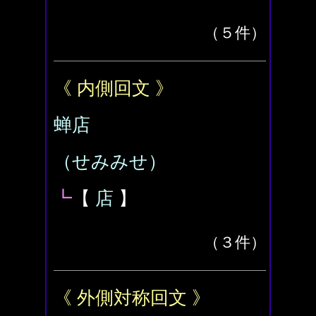
（５件）
《 内側回文 》
蝉店
（せみみせ）
┗
【
店
】
（３件）
《 外側対称回文 》