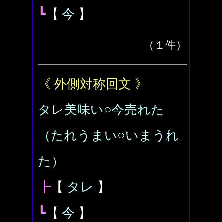
┗
【
今
】
（１件）
《 外側対称回文 》
タレ美味い○今売れた
（たれうまい○いまうれ
た）
┣
【
タレ
】
┗
【
今
】