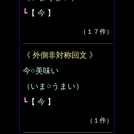
┗
【
今
】
（１７件）
《 外側非対称回文 》
今○美味い
（いま○うまい）
┗
【
今
】
（１件）