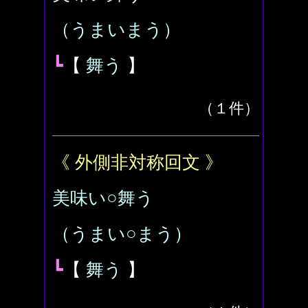
（うまいまう）
┗
【
舞う
】
（１件）
《 外側非対称回文 》
美味い○舞う
（うまい○まう）
┗
【
舞う
】