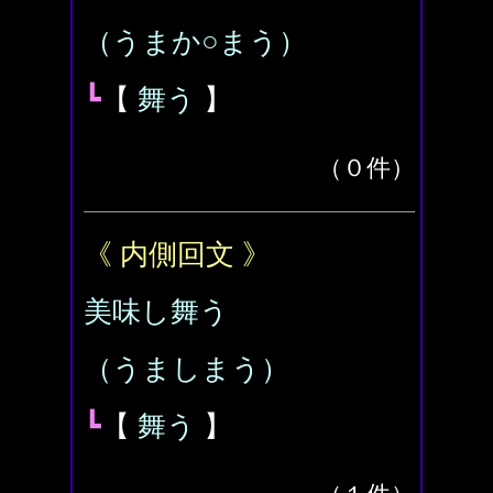
（うまか○まう）
┗
【
舞う
】
（０件）
《 内側回文 》
美味し舞う
（うましまう）
┗
【
舞う
】