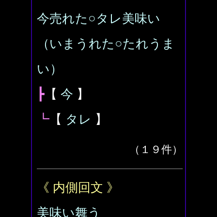
今売れた○タレ美味い
（いまうれた○たれうま
い）
┣
【
今
】
┗
【
タレ
】
（１９件）
《 内側回文 》
美味い舞う