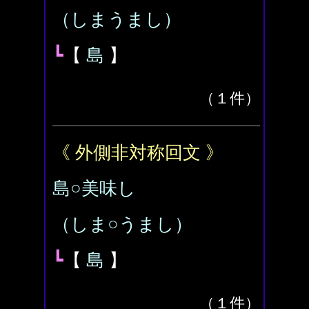
（しまうまし）
┗
【
島
】
（１件）
《 外側非対称回文 》
島○美味し
（しま○うまし）
┗
【
島
】
（１件）