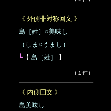
《 外側非対称回文 》
島［姓］○美味し
（しま○うまし）
┗
【
島［姓］
】
（１件）
《 内側回文 》
島美味し