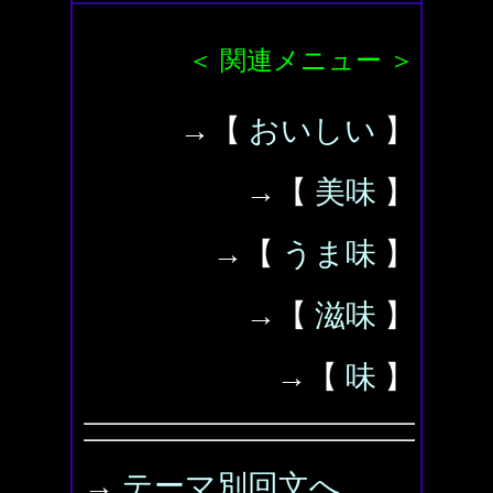
＜ 関連メニュー ＞
→【
おいしい
】
→【
美味
】
→【
うま味
】
→【
滋味
】
→【
味
】
→
テーマ別回文へ