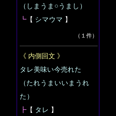
（しまうま○うまし）
┗
【
シマウマ
】
（１件）
《 内側回文 》
タレ美味い今売れた
（たれうまいいまうれ
た）
┣
【
タレ
】