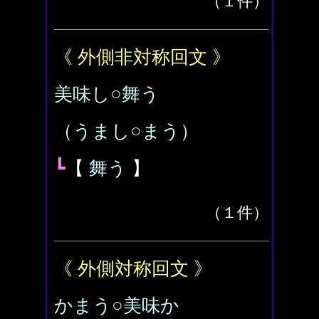
（１件）
《 外側非対称回文 》
美味し○舞う
（うまし○まう）
┗
【
舞う
】
（１件）
《 外側対称回文 》
かまう○美味か