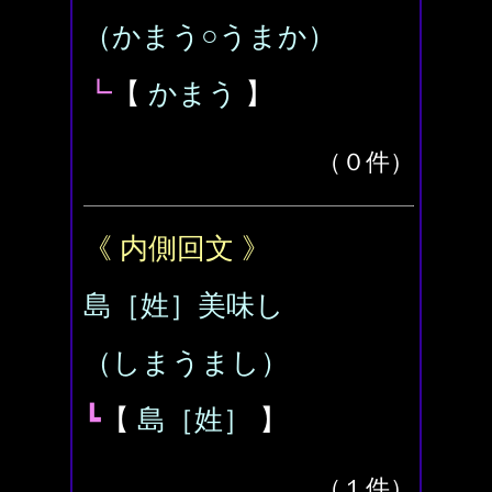
（かまう○うまか）
┗
【
かまう
】
（０件）
《 内側回文 》
島［姓］美味し
（しまうまし）
┗
【
島［姓］
】
（１件）