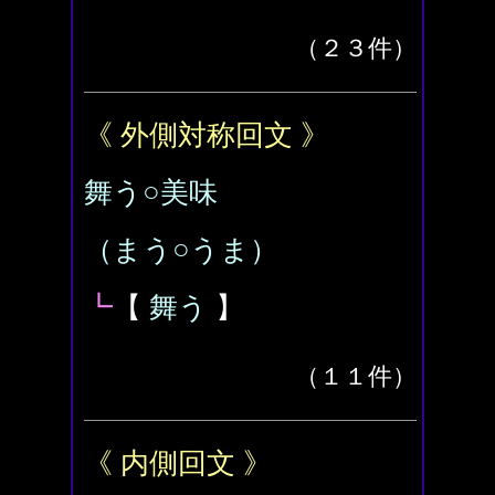
（２３件）
《 外側対称回文 》
舞う○美味
（まう○うま）
┗
【
舞う
】
（１１件）
《 内側回文 》