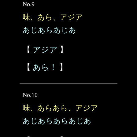
No.9
味、あら、アジア
あじあらあじあ
【
アジア
】
【
あら！
】
No.10
味、あらあら、アジア
あじあらあらあじあ