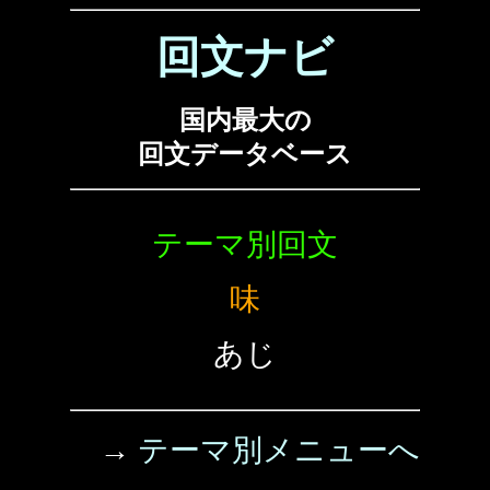
回文ナビ
国内最大の
回文データベース
テーマ別回文
味
あじ
→
テーマ別メニューへ