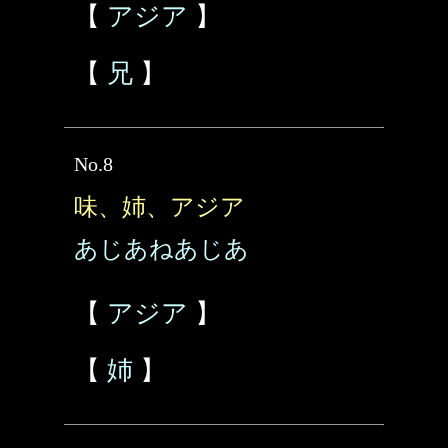
【
アジア
】
【
兄
】
No.8
味、姉、アジア
あじあねあじあ
【
アジア
】
【
姉
】