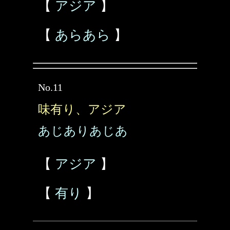
【
アジア
】
【
あらあら
】
No.11
味有り、アジア
あじありあじあ
【
アジア
】
【
有り
】