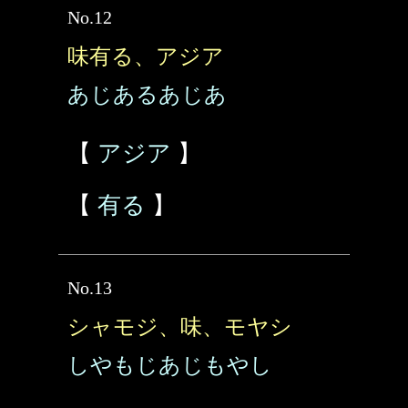
No.12
味有る、アジア
あじあるあじあ
【
アジア
】
【
有る
】
No.13
シャモジ、味、モヤシ
しやもじあじもやし