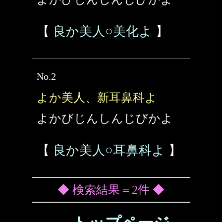
【
良か美人○美化よ
】
No.2
よか美人、新耳鼻科よ
よかびじんしんじびかよ
【
良か美人○耳鼻科よ
】
◆ 検索結果＝2件 ◆