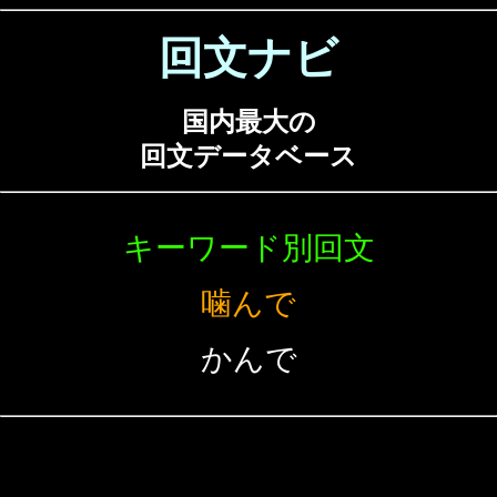
回文ナビ
国内最大の
回文データベース
キーワード別回文
噛んで
かんで