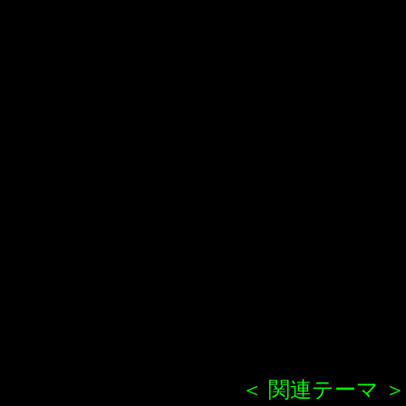
＜ 関連テーマ ＞