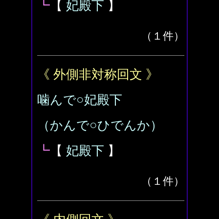
┗
【
妃殿下
】
（１件）
《 外側非対称回文 》
噛んで○妃殿下
（かんで○ひでんか）
┗
【
妃殿下
】
（１件）