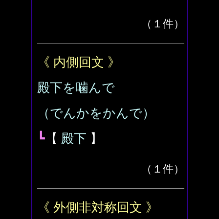
（１件）
《 内側回文 》
殿下を噛んで
（でんかをかんで）
┗
【
殿下
】
（１件）
《 外側非対称回文 》