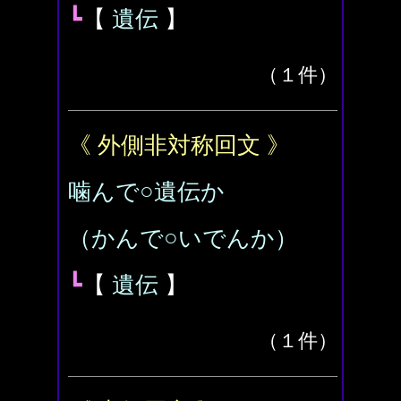
┗
【
遺伝
】
（１件）
《 外側非対称回文 》
噛んで○遺伝か
（かんで○いでんか）
┗
【
遺伝
】
（１件）