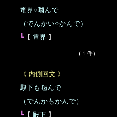
電界○噛んで
（でんかい○かんで）
┗
【
電界
】
（１件）
《 内側回文 》
殿下も噛んで
（でんかもかんで）
┗
【
殿下
】