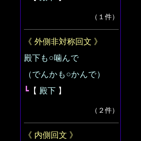
（１件）
《 外側非対称回文 》
殿下も○噛んで
（でんかも○かんで）
┗
【
殿下
】
（２件）
《 内側回文 》