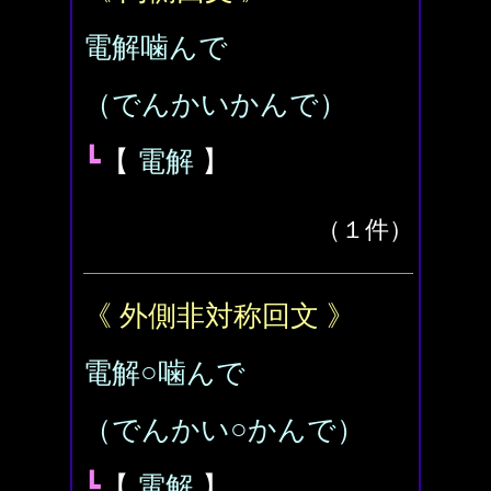
電解噛んで
（でんかいかんで）
┗
【
電解
】
（１件）
《 外側非対称回文 》
電解○噛んで
（でんかい○かんで）
┗
【
電解
】