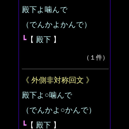
殿下よ噛んで
（でんかよかんで）
┗
【
殿下
】
（１件）
《 外側非対称回文 》
殿下よ○噛んで
（でんかよ○かんで）
┗
【
殿下
】