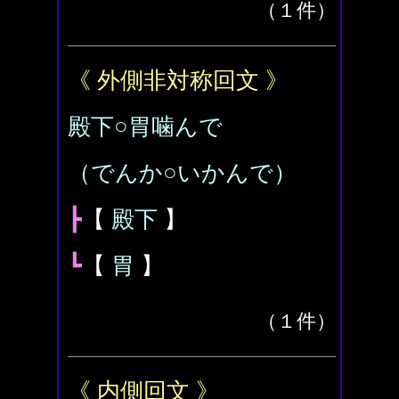
（１件）
《 外側非対称回文 》
殿下○胃噛んで
（でんか○いかんで）
┣
【
殿下
】
┗
【
胃
】
（１件）
《 内側回文 》