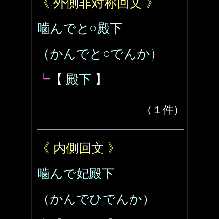
《 外側非対称回文 》
噛んでと○殿下
（かんでと○でんか）
┗
【
殿下
】
（１件）
《 内側回文 》
噛んで妃殿下
（かんでひでんか）