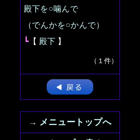
殿下を○噛んで
（でんかを○かんで）
┗
【
殿下
】
（１件）
→ メニュートップへ