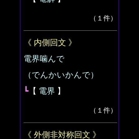
（１件）
《 内側回文 》
電界噛んで
（でんかいかんで）
┗
【
電界
】
（１件）
《 外側非対称回文 》