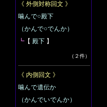
《 外側対称回文 》
噛んで○殿下
（かんで○でんか）
┗
【
殿下
】
（２件）
《 内側回文 》
噛んで遺伝か
（かんでいでんか）