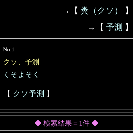
→【
糞（クソ）
】
→【
予測
】
No.1
クソ、予測
くそよそく
【
クソ予測
】
◆ 検索結果＝1件 ◆