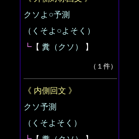
クソよ○予測
（くそよ○よそく）
┗
【
糞（クソ）
】
（１件）
《 内側回文 》
クソ予測
（くそよそく）