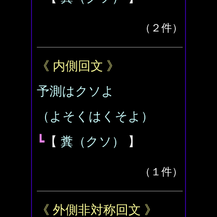
（２件）
《 内側回文 》
予測はクソよ
（よそくはくそよ）
┗
【
糞（クソ）
】
（１件）
《 外側非対称回文 》