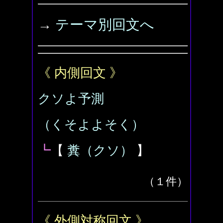
→
テーマ別回文へ
《 内側回文 》
クソよ予測
（くそよよそく）
┗
【
糞（クソ）
】
（１件）
《 外側対称回文 》