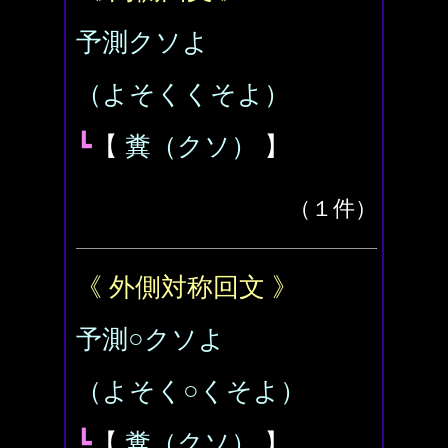
予測クソよ
（よそくくそよ）
┗
【
糞（クソ）
】
（１件）
《 外側対称回文 》
予測○クソよ
（よそく○くそよ）
┗
【
糞（クソ）
】