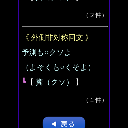
（２件）
《 外側非対称回文 》
予測も○クソよ
（よそくも○くそよ）
┗
【
糞（クソ）
】
（１件）