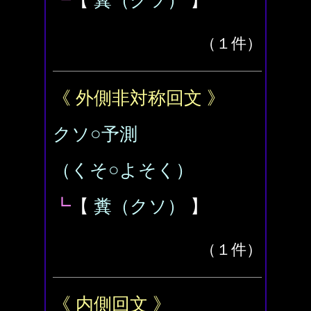
┗
【
糞（クソ）
】
（１件）
《 外側非対称回文 》
クソ○予測
（くそ○よそく）
┗
【
糞（クソ）
】
（１件）
《 内側回文 》